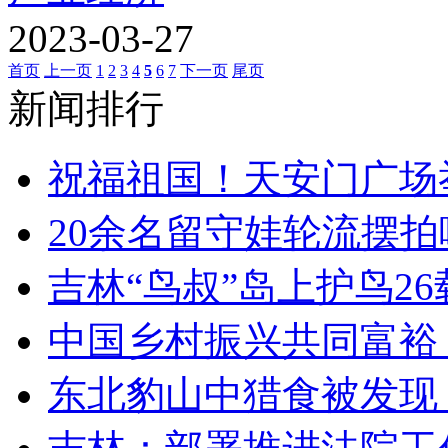
2023-03-27
首页
上一页
1
2
3
4
5
6
7
下一页
尾页
新闻排行
祝福祖国！天安门广场举行
20余名留守娃轮流摆拍喂
吉林“鸟叔”岛上护鸟26
中国乡村振兴共同富裕：
东北豹山中猎食被发现 