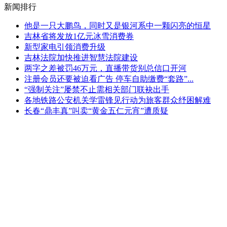
新闻排行
他是一只大鹏鸟，同时又是银河系中一颗闪亮的恒星
吉林省将发放1亿元冰雪消费券
新型家电引领消费升级
吉林法院加快推进智慧法院建设
两字之差被罚46万元，直播带货别总信口开河
注册会员还要被迫看广告 停车自助缴费“套路”...
“强制关注”屡禁不止需相关部门联袂出手
各地铁路公安机关学雷锋见行动为旅客群众纾困解难
长春“鼎丰真”叫卖“黄金五仁元宵”遭质疑